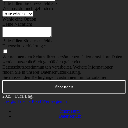
Bitte füllen Sie dieses Feld aus.
Wie hast du mich gefunden?
Wähle eine Option
Deine Nachricht
Bitte füllen Sie dieses Feld aus.
Datenschutzerklälrung
*
Wir nehmen den Schutz Ihrer persönlichen Daten ernst. Ihre Daten
werden ausschließlich gemäß den geltenden
Datenschutzbestimmungen verarbeitet. Weitere Informationen
finden Sie in unserer Datenschutzerklärung.
Sie müssen den Bedingungen zustimmen, um fortzufahren.
Absenden
2025 | Luca Engl
Design: Frische Pixel Werbeagentur
Impressum
Datenschutz