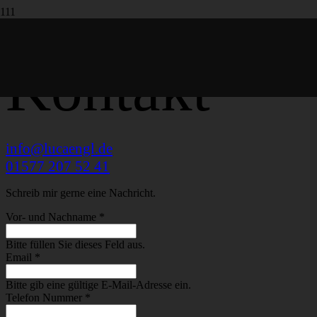
Kontakt
info@lucaengl.de
01577 207 52 41
Schreib mir gerne eine Nachricht.
Vor- und Nachname *
Bitte füllen Sie dieses Feld aus.
Email *
Bitte gib eine gültige E-Mail-Adresse ein.
Telefon Nummer *